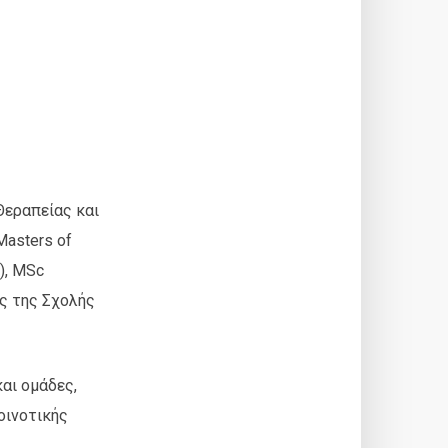
Θεραπείας και
asters of
), MSc
ς της Σχολής
αι ομάδες,
οινοτικής