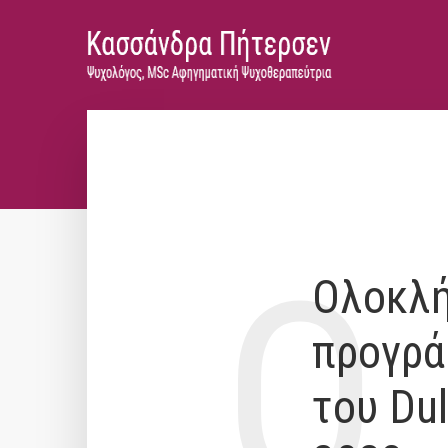
Ο
Ολοκλή
προγρά
του Dul