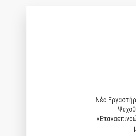
Νέο Εργαστήρ
Ψυχοθ
«Επαναεπινοώ