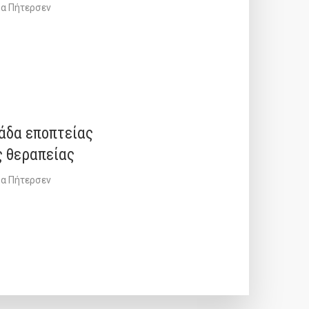
α Πήτερσεν
άδα εποπτείας
 θεραπείας
α Πήτερσεν